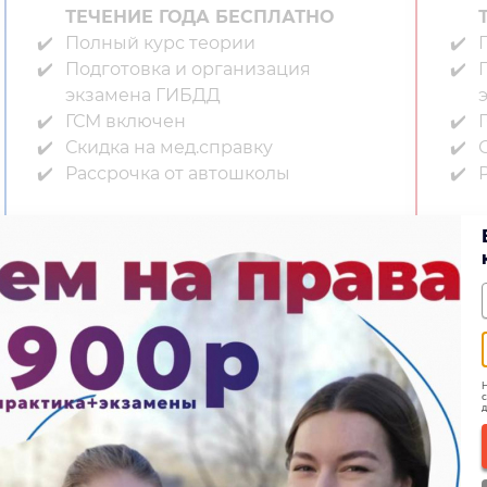
ТЕЧЕНИЕ ГОДА БЕСПЛАТНО
Полный курс теории⁣⁣
П
Подготовка и организация
экзамена ГИБДД⁣⁣
ГСМ включен⁣⁣
Г
Скидка на мед.справку⁣⁣
С
Рассрочка от автошколы
24 900
21 900 ₽
Записаться
Н
с
д