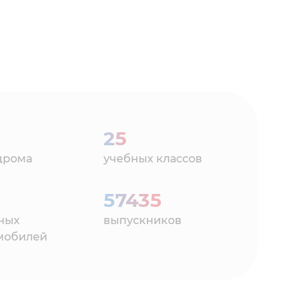
25
дрома
учебных классов
57435
ных
выпускников
мобилей