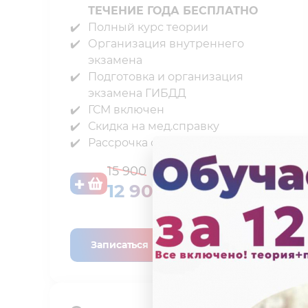
ТЕЧЕНИЕ ГОДА БЕСПЛАТНО
Полный курс теории⁣⁣
Организация внутреннего
экзамена⁣⁣
Подготовка и организация
экзамена ГИБДД⁣⁣
ГСМ включен⁣⁣
Скидка на мед.справку⁣⁣
Рассрочка от автошколы
15 900
12 900 ₽
Записаться