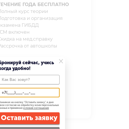
ТЕЧЕНИЕ ГОДА БЕСПЛАТНО
олный курс теории⁣⁣⁣⁣
Подготовка и организация
экзамена ГИБДД
СМ включен⁣⁣⁣⁣
кидка на мед.справку⁣⁣⁣⁣
Рассрочка от автошколы
×
Бронируй сейчас, учись
когда удобно!
32 900
29 900 ₽
Записаться
ажимая на кнопку "
Оставить заявку
", я даю
вое согласие на обработку моих персональных
анных и принимаю
условия соглашения
Оставить заявку