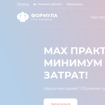
Тюмень
Личный кабинет
Франшиза
ФОРМУЛА
Как пр
СЕТЬ АВТОШКОЛ
МАХ ПРАКТ
МИНИМУМ
ЗАТРАТ!⁣⁣
Нашли выгоднее? Обучение за
Записаться