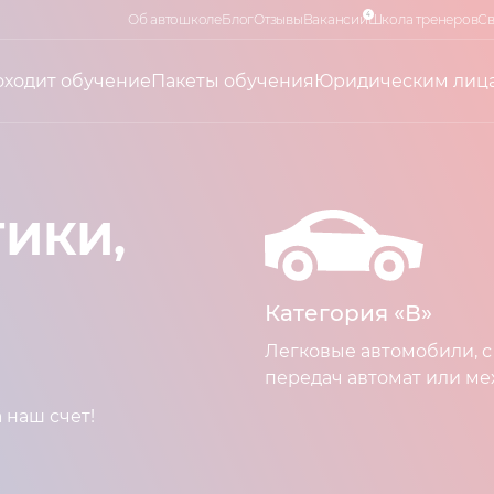
4
Об автошколе
Блог
Отзывы
Вакансии
Школа тренеров
Св
оходит обучение
Пакеты обучения
Юридическим лиц
ИКИ,
Категория «В»
Легковые автомобили, с
передач автомат или ме
 наш счет!