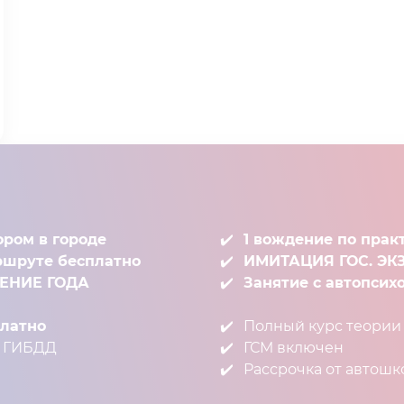
ором в городе
1 вождение по прак
ршруте бесплатно
ИМИТАЦИЯ ГОС. Э
ЧЕНИЕ ГОДА
Занятие с автопсих
атно⁣⁣
Полный курс теории⁣⁣
ГИБДД⁣⁣
ГСМ включен⁣⁣
Рассрочка от автош