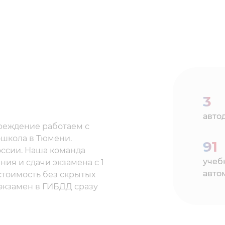
3
авто
реждение работаем с
ошкола в Тюмени.
91
оссии. Наша команда
учеб
ния и сдачи экзамена с 1
авто
 стоимость без скрытых
 экзамен в ГИБДД сразу