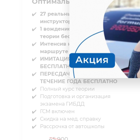
Оптимальный
27 реальных вождений с
инструктором в городе
1 вождение по практической
теории бесплатно
Интенсив на экзаменационном
маршруте бесплатно
ИМИТАЦИЯ ГОС. ЭКЗАМЕНА
БЕСПЛАТНО⁣⁣
ПЕРЕСДАЧИ ГОС. ЭКЗАМЕНА В
ТЕЧЕНИЕ⁣⁣ ГОДА БЕСПЛАТНО
Полный курс теории⁣⁣
Подготовка и организация
экзамена ГИБДД⁣⁣
ГСМ включен⁣⁣
Скидка на мед. справку⁣⁣
Рассрочка от автошколы
45 900