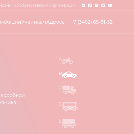
едения об образовательной организации
ам
Акции
Ученикам
Адреса
+7 (3452) 65-81-32
A
B
C
 коробкой
ханика
D
E