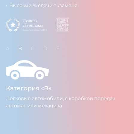
Высокий % сдачи экзамена
A
B
C
D
E
Категория «В»
Легковые автомобили, с коробкой передач
автомат или механика