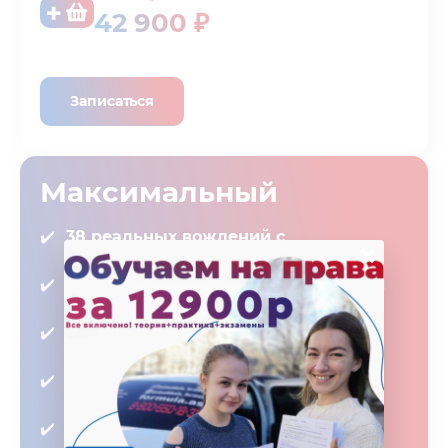
42 900 ₽
Записаться
Максимальный
38 реальных вождений с
×
инструктором в городе
1 вождение по практической теории
бесплатно
Интенсив на экзаменационном
маршруте бесплатно
ИМИТАЦИЯ ГОС. ЭКЗАМЕНА
БЕСПЛАТНО
ПЕРЕСДАЧИ ГОС. ЭКЗАМЕНА В