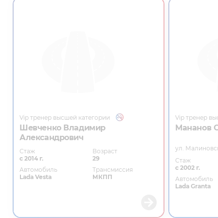
Vip тренер высшей категории
Vip тренер в
Шевченко Владимир
Мананов 
Александрович
ул. Малиновс
Стаж
Возраст
с 2014 г.
29
Стаж
с 2002 г.
Автомобиль
Трансмиссия
Lada Vesta
МКПП
Автомобиль
Lada Granta