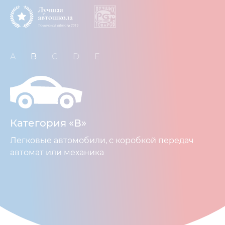
A
B
C
D
E
Категория «В»
Легковые автомобили, с коробкой передач
автомат или механика