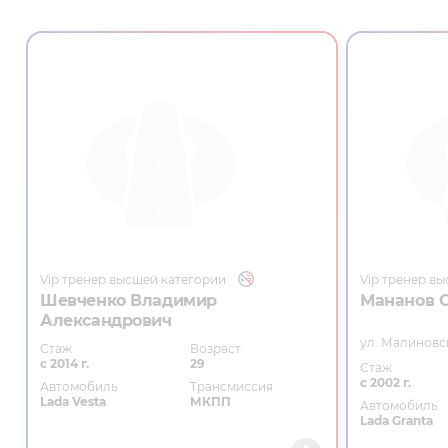
Vip тренер высшей категории
Vip тренер в
Шевченко Владимир
Мананов 
Александрович
ул. Малиновс
Стаж
Возраст
с 2014 г.
29
Стаж
с 2002 г.
Автомобиль
Трансмиссия
Lada Vesta
МКПП
Автомобиль
Lada Granta