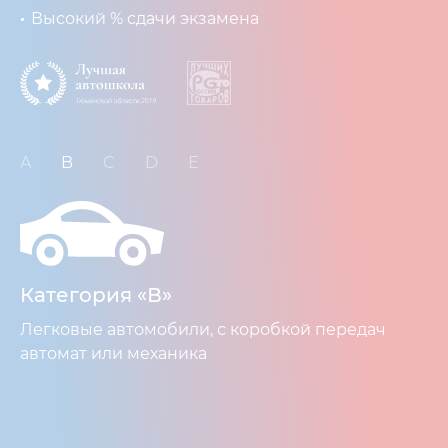
Высокий % сдачи экзамена
A
B
C
D
E
Категория «В»
Легковые автомобили, с коробкой передач
автомат или механика