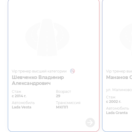
Vip тренер высшей категории
Vip тренер в
Шевченко Владимир
Мананов 
Александрович
ул. Малиновс
Стаж
Возраст
с 2014 г.
29
Стаж
с 2002 г.
Автомобиль
Трансмиссия
Lada Vesta
МКПП
Автомобиль
Lada Granta