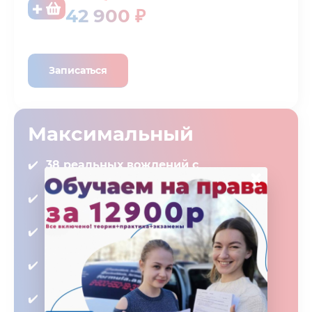
42 900 ₽
Записаться
Максимальный
38 реальных вождений с
×
инструктором в городе
1 вождение по практической теории
бесплатно
Интенсив на экзаменационном
маршруте бесплатно
ИМИТАЦИЯ ГОС. ЭКЗАМЕНА
БЕСПЛАТНО
ПЕРЕСДАЧИ ГОС. ЭКЗАМЕНА В