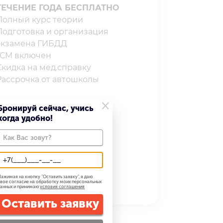
ТЕЧЕНИЕ ГОДА БЕСПЛАТНО
олный курс теории⁣⁣⁣⁣
Подготовка и организация
экзамена ГИБДД
СМ включен⁣⁣⁣⁣
кидка на мед.справку⁣⁣⁣⁣
Рассрочка от автошколы
×
Бронируй сейчас, учись
когда удобно!
32 900
29 900 ₽
Записаться
ажимая на кнопку "
Оставить заявку
", я даю
вое согласие на обработку моих персональных
анных и принимаю
условия соглашения
Оставить заявку