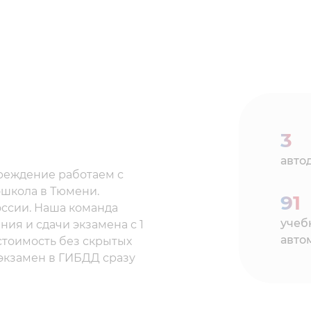
3
авто
реждение работаем с
ошкола в Тюмени.
91
оссии. Наша команда
учеб
ния и сдачи экзамена с 1
авто
 стоимость без скрытых
 экзамен в ГИБДД сразу