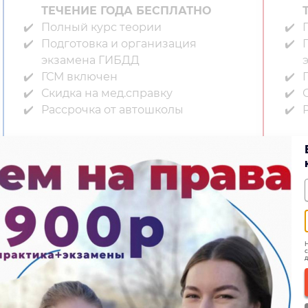
ТЕЧЕНИЕ ГОДА БЕСПЛАТНО
Полный курс теории⁣⁣
П
Подготовка и организация
экзамена ГИБДД⁣⁣
ГСМ включен⁣⁣
Г
Скидка на мед.справку⁣⁣
С
Рассрочка от автошколы
24 900
21 900 ₽
Записаться
Н
с
д