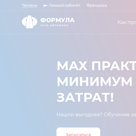
Тюмень
Личный кабинет
Франшиза
ФОРМУЛА
Как пр
СЕТЬ АВТОШКОЛ
МАХ ПРАКТ
МИНИМУМ
ЗАТРАТ!⁣⁣
Нашли выгоднее? Обучение за
Записаться