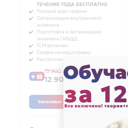
ТЕЧЕНИЕ ГОДА БЕСПЛАТНО
Полный курс теории⁣⁣
Организация внутреннего
экзамена⁣⁣
Подготовка и организация
экзамена ГИБДД⁣⁣
ГСМ включен⁣⁣
Скидка на мед.справку⁣⁣
Рассрочка от автошколы
15 900
12 900 ₽
Записаться