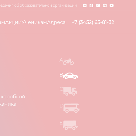
едения об образовательной организации
ам
Акции
Ученикам
Адреса
+7 (3452) 65-81-32
A
B
C
 коробкой
ханика
D
E