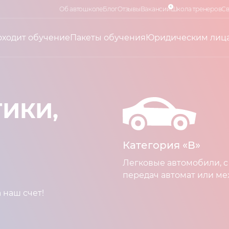
4
Об автошколе
Блог
Отзывы
Вакансии
Школа тренеров
Св
оходит обучение
Пакеты обучения
Юридическим лиц
ИКИ,
Категория «В»
Легковые автомобили, с
передач автомат или ме
 наш счет!