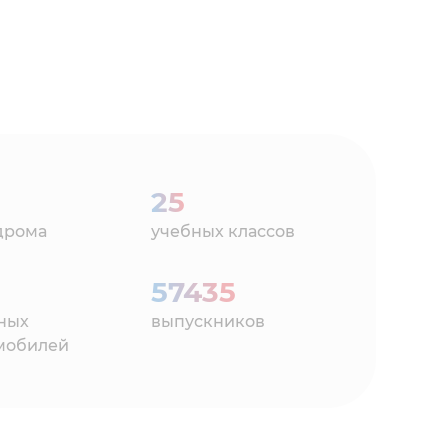
25
дрома
учебных классов
57435
ных
выпускников
мобилей