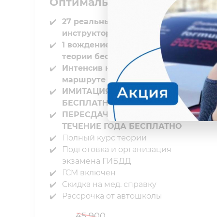
Оптимальный
27 реальных вождений с
инструктором в городе
1 вождение по практической
теории бесплатно
Интенсив на экзаменационном
маршруте бесплатно
ИМИТАЦИЯ ГОС. ЭКЗАМЕНА
БЕСПЛАТНО⁣⁣
ПЕРЕСДАЧИ ГОС. ЭКЗАМЕНА В
ТЕЧЕНИЕ⁣⁣ ГОДА БЕСПЛАТНО
Полный курс теории⁣⁣
Подготовка и организация
экзамена ГИБДД⁣⁣
ГСМ включен⁣⁣
Скидка на мед. справку⁣⁣
Рассрочка от автошколы
45 900