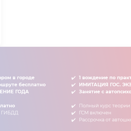
ором в городе
1 вождение по прак
ршруте бесплатно
ИМИТАЦИЯ ГОС. Э
ЧЕНИЕ ГОДА
Занятие с автопсих
атно⁣⁣
Полный курс теории⁣⁣
ГИБДД⁣⁣
ГСМ включен⁣⁣
Рассрочка от автош