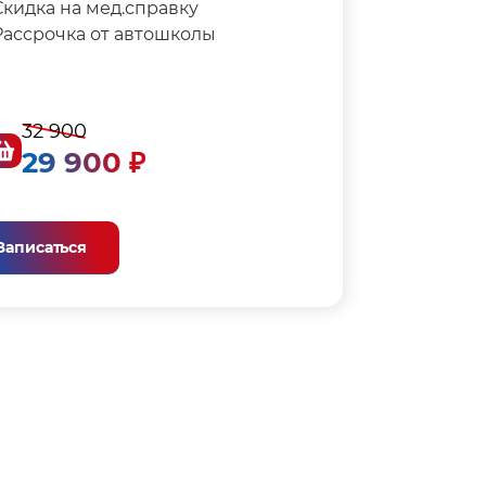
кидка на мед.справку⁣⁣⁣⁣
Рассрочка от автошколы
32 900
29 900 ₽
Записаться