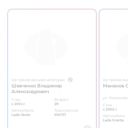
Vip тренер высшей категории
Vip тренер в
Шевченко Владимир
Мананов 
Александрович
ул. Малиновс
Стаж
Возраст
с 2014 г.
29
Стаж
с 2002 г.
Автомобиль
Трансмиссия
Lada Vesta
МКПП
Автомобиль
Lada Granta