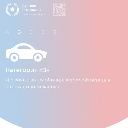
A
B
C
D
E
Категория «В»
Легковые автомобили, с коробкой передач
автомат или механика