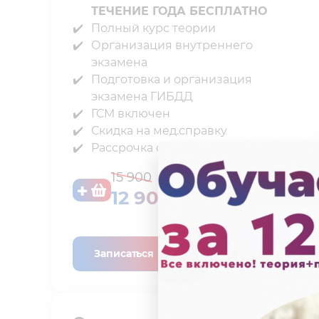
ТЕЧЕНИЕ ГОДА БЕСПЛАТНО
Полный курс теории⁣⁣
Организация внутреннего
экзамена⁣⁣
Подготовка и организация
экзамена ГИБДД⁣⁣
ГСМ включен⁣⁣
Скидка на мед.справку⁣⁣
Рассрочка от автошколы
15 900
12 900 ₽
Записаться