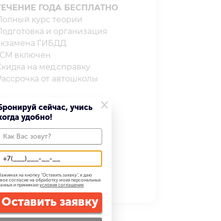
ТЕЧЕНИЕ ГОДА БЕСПЛАТНО
олный курс теории⁣⁣⁣⁣
Подготовка и организация
экзамена ГИБДД
СМ включен⁣⁣⁣⁣
кидка на мед.справку⁣⁣⁣⁣
Рассрочка от автошколы
×
Бронируй сейчас, учись
когда удобно!
32 900
29 900 ₽
Записаться
ажимая на кнопку "
Оставить заявку
", я даю
вое согласие на обработку моих персональных
анных и принимаю
условия соглашения
Оставить заявку