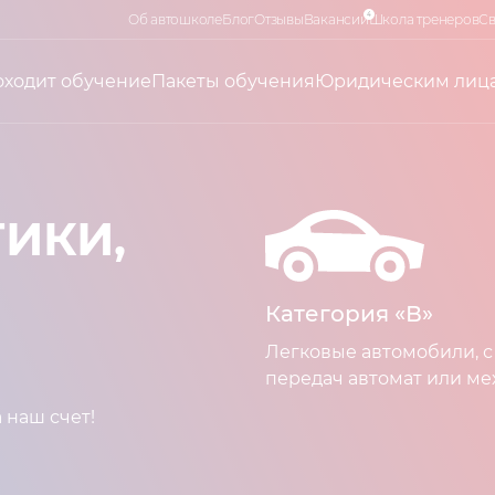
4
Об автошколе
Блог
Отзывы
Вакансии
Школа тренеров
Св
оходит обучение
Пакеты обучения
Юридическим лиц
ИКИ,
Категория «В»
Легковые автомобили, с
передач автомат или ме
 наш счет!