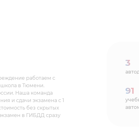
3
авто
реждение работаем с
ошкола в Тюмени.
91
оссии. Наша команда
учеб
ния и сдачи экзамена с 1
авто
 стоимость без скрытых
 экзамен в ГИБДД сразу