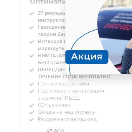
Оптимальный
27 реальных вождений с
инструктором в городе
1 вождение по практической
теории бесплатно
Интенсив на экзаменационном
маршруте бесплатно
ИМИТАЦИЯ ГОС. ЭКЗАМЕНА
БЕСПЛАТНО⁣⁣
ПЕРЕСДАЧИ ГОС. ЭКЗАМЕНА В
ТЕЧЕНИЕ⁣⁣ ГОДА БЕСПЛАТНО
Полный курс теории⁣⁣
Подготовка и организация
экзамена ГИБДД⁣⁣
ГСМ включен⁣⁣
Скидка на мед. справку⁣⁣
Рассрочка от автошколы
45 900