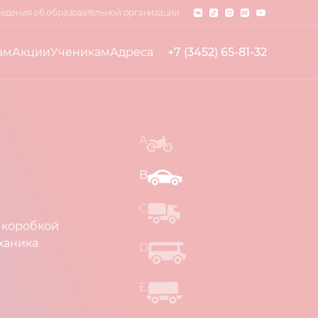
едения об образовательной организации
ам
Акции
Ученикам
Адреса
+7 (3452) 65-81-32
A
B
C
 коробкой
ханика
D
E