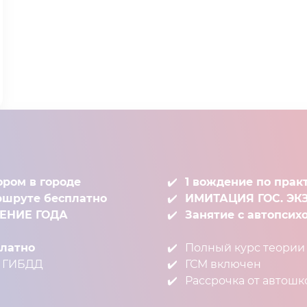
ором в городе
1 вождение по прак
ршруте бесплатно
ИМИТАЦИЯ ГОС. Э
ЧЕНИЕ ГОДА
Занятие с автопсих
атно⁣⁣
Полный курс теории⁣⁣
ГИБДД⁣⁣
ГСМ включен⁣⁣
Рассрочка от автош