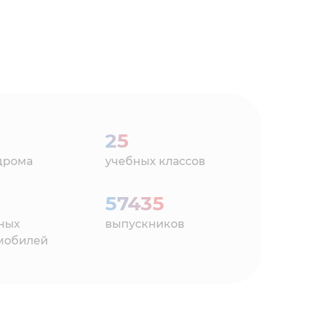
25
дрома
учебных классов
57435
ных
выпускников
мобилей