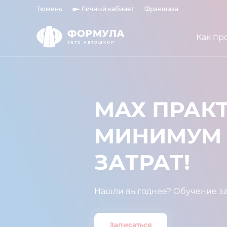
Тюмень
Личный кабинет
Франшиза
ФОРМУЛА
Как пр
СЕТЬ АВТОШКОЛ
МАХ ПРАКТ
МИНИМУМ
ЗАТРАТ!⁣⁣
Нашли выгоднее? Обучение за
Записаться