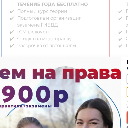
ТЕЧЕНИЕ ГОДА БЕСПЛАТНО
Полный курс теории⁣⁣
П
Подготовка и организация
экзамена ГИБДД⁣⁣
ГСМ включен⁣⁣
Г
Скидка на мед.справку⁣⁣
С
Рассрочка от автошколы
24 900
21 900 ₽
Записаться
Н
с
д