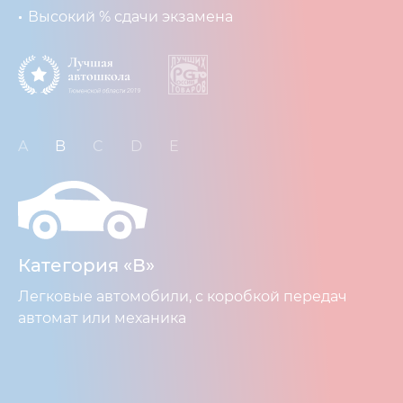
Высокий % сдачи экзамена
A
B
C
D
E
Категория «В»
Легковые автомобили, с коробкой передач
автомат или механика