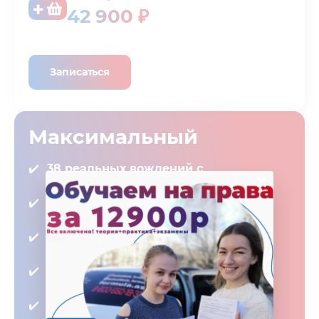
42 900 ₽
Записаться
Максимальный
38 реальных вождений с
×
инструктором в городе
1 вождение по практической теории
бесплатно
Интенсив на экзаменационном
маршруте бесплатно
ИМИТАЦИЯ ГОС. ЭКЗАМЕНА
БЕСПЛАТНО
ПЕРЕСДАЧИ ГОС. ЭКЗАМЕНА В