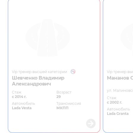
Vip тренер высшей категории
Vip тренер в
Шевченко Владимир
Мананов 
Александрович
ул. Малиновс
Стаж
Возраст
с 2014 г.
29
Стаж
с 2002 г.
Автомобиль
Трансмиссия
Lada Vesta
МКПП
Автомобиль
Lada Granta